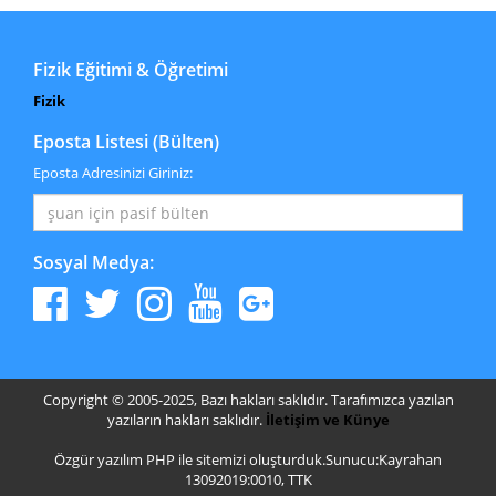
Fizik Eğitimi & Öğretimi
Fizik
Eposta Listesi (Bülten)
Eposta Adresinizi Giriniz:
Sosyal Medya:
Copyright © 2005-2025, Bazı hakları saklıdır. Tarafımızca yazılan
yazıların hakları saklıdır.
İletişim ve Künye
Özgür yazılım PHP ile sitemizi oluşturduk.Sunucu:Kayrahan
13092019:0010, TTK