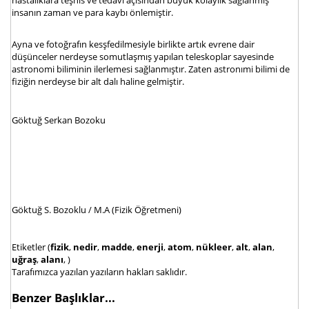
insanın zaman ve para kaybı önlemiştir.
Ayna ve fotoğrafın kesşfedilmesiyle birlikte artık evrene dair
düşünceler nerdeyse somutlaşmış yapılan teleskoplar sayesinde
astronomi biliminin ilerlemesi sağlanmıştır. Zaten astronımi bilimi de
fiziğin nerdeyse bir alt dalı haline gelmiştir.
Göktuğ Serkan Bozoku
Göktuğ S. Bozoklu / M.A (Fizik Öğretmeni)
Etiketler (
fizik
,
nedir
,
madde
,
enerji
,
atom
,
nükleer
,
alt
,
alan
,
uğraş
,
alanı
, )
Tarafımızca yazılan yazıların hakları saklıdır.
Benzer Başlıklar...