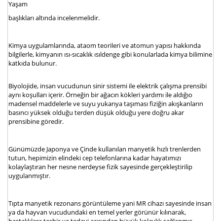
Yaşam
başlıkları altında incelenmelidir.
Kimya uygulamlarında, ataom teorileri ve atomun yapısı hakkında
bilgilerle, kimyanın ısı-sıcaklık ısıldenge gibi konularlada kimya bilimine
katkıda bulunur.
Biyolojide, insan vucudunun sinir sistemi ile elektrik çalışma prensibi
aynı koşulları içerir. Örneğin bir ağacın kökleri yardımı ile aldığıo
madensel maddelerle ve suyu yukarıya taşıması fiziğin akışkanların
basıncı yüksek olduğu terden düşük olduğu yere doğru akar
prensibine göredir.
Günümüzde Japonya ve Çinde kullanılan manyetik hızlı trenlerden
tutun, hepimizin elindeki cep telefonlarına kadar hayatımızı
kolaylaştıran her nesne nerdeyse fizik sayesinde gerçekleştirilip
uygulanmıştır.
Tıpta manyetik rezonans görüntüleme yani MR cihazı sayesinde insan
ya da hayvan vucudundaki en temel yerler görünür kılınarak,
hastalıklara teşhis ve tedavi açısından büyük kolaylık sağlanmış