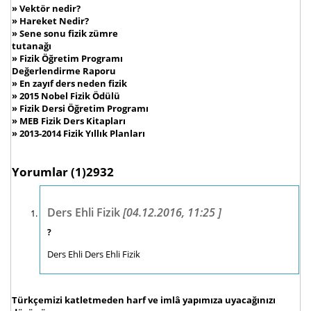
»
Vektör nedir?
»
Hareket Nedir?
»
Sene sonu fizik zümre
tutanağı
»
Fizik Öğretim Programı
Değerlendirme Raporu
»
En zayıf ders neden fizik
»
2015 Nobel Fizik Ödülü
»
Fizik Dersi Öğretim Programı
»
MEB Fizik Ders Kitapları
»
2013-2014 Fizik Yıllık Planları
Yorumlar
(1)2932
Ders Ehli Fizik
[04.12.2016, 11:25 ]
?
Ders Ehli Ders Ehli Fizik
Türkçemizi katletmeden harf ve imlâ yapımıza uyacağınızı