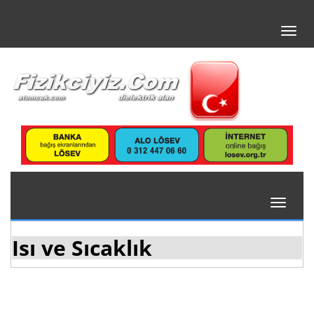
Toggl
navig
Toggle
navigati
Isı ve Sıcaklık