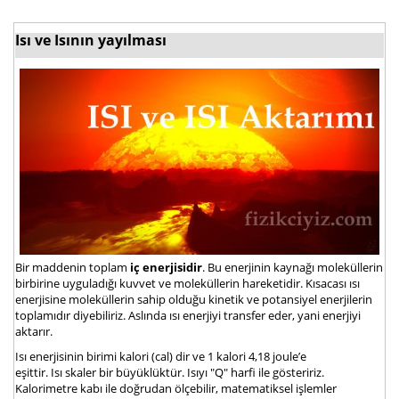
Isı ve Isının yayılması
Bir maddenin toplam
iç enerjisidir
. Bu enerjinin kaynağı moleküllerin
birbirine uyguladığı kuvvet ve moleküllerin hareketidir. Kısacası ısı
enerjisine moleküllerin sahip olduğu kinetik ve potansiyel enerjilerin
toplamıdır diyebiliriz. Aslında ısı enerjiyi transfer eder, yani enerjiyi
aktarır.
Isı enerjisinin birimi kalori (cal) dir ve 1 kalori 4,18 joule’e
eşittir. Isı skaler bir büyüklüktür. Isıyı "Q" harfi ile gösteririz.
Kalorimetre kabı ile doğrudan ölçebilir, matematiksel işlemler