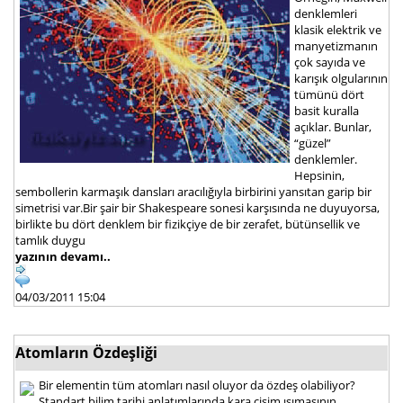
denklemleri
klasik elektrik ve
manyetizmanın
çok sayıda ve
karışık olgularının
tümünü dört
basit kuralla
açıklar. Bunlar,
“güzel”
denklemler.
Hepsinin,
sembollerin karmaşık dansları aracılığıyla birbirini yansıtan garip bir
simetrisi var.Bir şair bir Shakespeare sonesi karşısında ne duyuyorsa,
birlikte bu dört denklem bir fizikçiye de bir zerafet, bütünsellik ve
tamlık duygu
yazının devamı..
04/03/2011 15:04
Atomların Özdeşliği
Bir elementin tüm atomları nasıl oluyor da özdeş olabiliyor?
Standart bilim tarihi anlatımlarında kara cisim ışımasının,