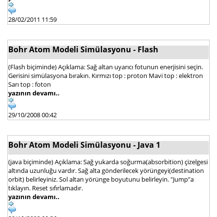
28/02/2011 11:59
Bohr Atom Modeli Simülasyonu - Flash
(Flash biçiminde) Açıklama: Sağ altan uyarıcı fotunun enerjisini seçin.
Gerisini simülasyona bırakın. Kırmızı top : proton Mavi top : elektron
Sarı top : foton
yazının devamı..
29/10/2008 00:42
Bohr Atom Modeli Simülasyonu - Java 1
(java biçiminde) Açıklama: Sağ yukarda soğurma(absorbition) çizelgesi
altında uzunluğu vardır. Sağ alta gönderilecek yörüngeyi(destination
orbit) belirleyiniz. Sol altan yörünge boyutunu belirleyin. "Jump"a
tıklayın. Reset sıfırlamadır.
yazının devamı..