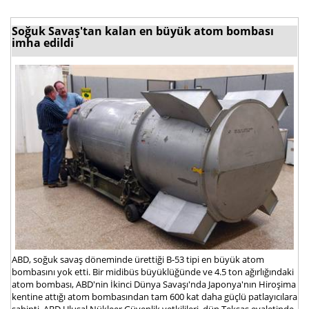
Soğuk Savaş'tan kalan en büyük atom bombası
imha edildi
ABD, soğuk savaş döneminde ürettiği B-53 tipi en büyük atom
bombasını yok etti. Bir midibüs büyüklüğünde ve 4.5 ton ağırlığındaki
atom bombası, ABD'nin İkinci Dünya Savaşı'nda Japonya'nın Hiroşima
kentine attığı atom bombasından tam 600 kat daha güçlü patlayıcılara
sahipti. ABD Ulusal Nükleer Güvenlik yetkilileri, dün Teksas eyaletinde