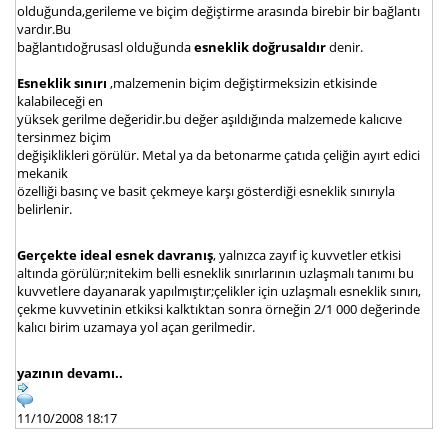
olduğunda,gerileme ve biçim değiştirme arasında birebir bir bağlantı
vardır.Bu
bağlantıdoğrusasl olduğunda
esneklik doğrusaldır
denir.
Esneklik sınırı
,malzemenin biçim değiştirmeksizin etkisinde
kalabileceği en
yüksek gerilme değeridir.bu değer aşıldığında malzemede kalıcıve
tersinmez biçim
değişiklikleri görülür. Metal ya da betonarme çatıda çeliğin ayırt edici
mekanik
özelliği basınç ve basit çekmeye karşı gösterdiği esneklik sınırıyla
belirlenir.
Gerçekte ideal esnek davranış
, yalnızca zayıf iç kuvvetler etkisi
altında görülür;nitekim belli esneklik sınırlarının uzlaşmalı tanımı bu
kuvvetlere dayanarak yapılmıştır;çelikler için uzlaşmalı esneklik sınırı,
çekme kuvvetinin etkiksi kalktıktan sonra örneğin 2/1 000 değerinde
kalıcı birim uzamaya yol açan gerilmedir.
yazının devamı..
11/10/2008 18:17