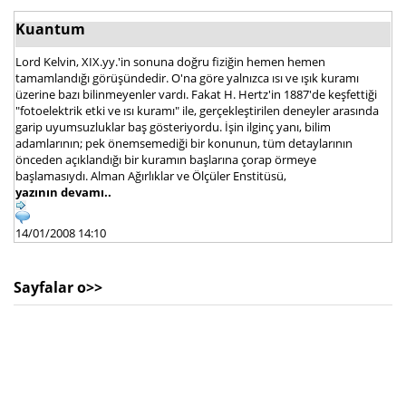
Kuantum
Lord Kelvin, XIX.yy.'in sonuna doğru fiziğin hemen hemen
tamamlandığı görüşündedir. O'na göre yalnızca ısı ve ışık kuramı
üzerine bazı bilinmeyenler vardı. Fakat H. Hertz'in 1887'de keşfettiği
"fotoelektrik etki ve ısı kuramı" ile, gerçekleştirilen deneyler arasında
garip uyumsuzluklar baş gösteriyordu. İşin ilginç yanı, bilim
adamlarının; pek önemsemediği bir konunun, tüm detaylarının
önceden açıklandığı bir kuramın başlarına çorap örmeye
başlamasıydı. Alman Ağırlıklar ve Ölçüler Enstitüsü,
yazının devamı..
14/01/2008 14:10
Sayfalar o>>