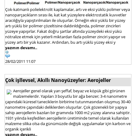
Çok-katmanlı polielektrolit kaplamalar, artı ve eksi yüklü polimer veya
nanoparçacıkların sırası ile, kat kat yüzeylere elektrostatik kuvvetler
aracılığıyla yapıştırılmaları ile oluşurlar. Örneğin eksi yüklü bir yüzey
artı yüklü bir polimer çözeltisine daldırıldığında, polimer zincirleri
yüzeye yapışırlar. Fakat doğru şartlar altında yüzeydeki eksi yükü
nötralize etmek için yeterli miktardan fazla polimer zinciri yapışır ve
yüzey artı bir yük kazanır. Ardından, bu artı yüklü yüzey eksi y
yazının devamı..
28/02/2011 11:07
Çok işllevsel, Akıllı Nanoyüzeyler: Aerojeller
Aerojeller genel olarak yarı şeffaf, beyaz ve köpük gibi görünen
malzemelerdir. Yapıları 3 boyutlu bir ağa benzer; 3-4 nanometre
çapındaki küresel taneciklerin birbirine tutunmasından oluşmuş 30-40
nanometre çapındaki deliklerden oluşurlar. Çok gözenekli bir yapıya
sahip aerojellerin bazıları bir gramında 1000 m2 yüzey alanına sahiptir.
1931 yılında keşfedilen aerojellerin üretiminde temel olarak kullanılan
malzeme silika olsa da günümüzde değişik uygulamalar için karbon ve
organik içerikli
yazının devamı..