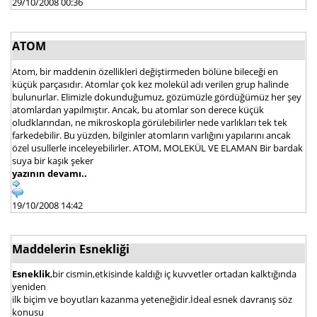
29/10/2008 00:36
ATOM
Atom, bir maddenin özellikleri değiştirmeden bölüne bileceği en
küçük parçasıdır. Atomlar çok kez molekül adı verilen grup halinde
bulunurlar. Elimizle dokunduğumuz, gözümüzle gördüğümüz her şey
atomlardan yapılmıştır. Ancak, bu atomlar son derece küçük
oludklarından, ne mikroskopla görülebilirler nede varlıkları tek tek
farkedebilir. Bu yüzden, bilginler atomların varlığını yapılarını ancak
özel usullerle inceleyebilirler. ATOM, MOLEKÜL VE ELAMAN Bir bardak
suya bir kaşık şeker
yazının devamı..
19/10/2008 14:42
Maddelerin Esnekliği
Esneklik
,bir cismin,etkisinde kaldığı iç kuvvetler ortadan kalktığında
yeniden
ilk biçim ve boyutları kazanma yeteneğidir.İdeal esnek davranış söz
konusu