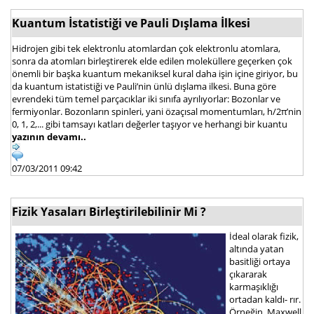
Kuantum İstatistiği ve Pauli Dışlama İlkesi
Hidrojen gibi tek elektronlu atomlardan çok elektronlu atomlara,
sonra da atomları birleştirerek elde edilen moleküllere geçerken çok
önemli bir başka kuantum mekaniksel kural daha işin içine giriyor, bu
da kuantum istatistiği ve Pauli’nin ünlü dışlama ilkesi. Buna göre
evrendeki tüm temel parçacıklar iki sınıfa ayrılıyorlar: Bozonlar ve
fermiyonlar. Bozonların spinleri, yani özaçısal momentumları, h/2π’nin
0, 1, 2,... gibi tamsayı katları değerler taşıyor ve herhangi bir kuantu
yazının devamı..
07/03/2011 09:42
Fizik Yasaları Birleştirilebilinir Mi ?
İdeal olarak fizik,
altında yatan
basitliği ortaya
çıkararak
karmaşıklığı
ortadan kaldı- rır.
Örneğin, Maxwell