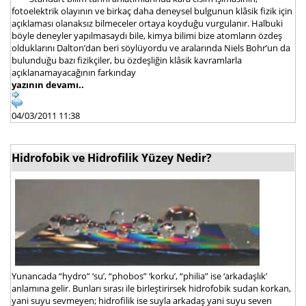
fotoelektrik olayının ve birkaç daha deneysel bulgunun klâsik fizik için
açıklaması olanaksız bilmeceler ortaya koyduğu vurgulanır. Halbuki
böyle deneyler yapılmasaydı bile, kimya bilimi bize atomların özdeş
olduklarını Dalton’dan beri söylüyordu ve aralarında Niels Bohr’un da
bulunduğu bazı fizikçiler, bu özdeşliğin klâsik kavramlarla
açıklanamayacağının farkınday
yazının devamı..
04/03/2011 11:38
Hidrofobik ve Hidrofilik Yüzey Nedir?
Yunancada “hydro” ‘su’, “phobos” ‘korku’, “philia” ise ‘arkadaşlık’
anlamına gelir. Bunları sırası ile birleştirirsek hidrofobik sudan korkan,
yani suyu sevmeyen; hidrofilik ise suyla arkadaş yani suyu seven