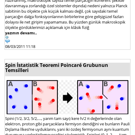
hazırlanmış, makroskopik sayıda temel parçacığın koherent şekilde
davranmaya zorlandığı özel sistemler dışında) nedeni yalnızca Planck
sabitinin bu ölçekte çok küçük kalması değil, çok sayıdaki temel
parçacığın dalga fonksiyonlarının birbirlerine göre gelişigüzel fazları
dolayısı ile net girişim yapamaması. Bu yüzden günlük makroskopik
ölçekte gördüklerimizi açıklamak için klâsik fiziğ
yazının devamı..
08/03/2011 11:18
Spin İstatistik Teoremi Poincaré Grubunun
Temsilleri
Spini (1/2, 3/2, 5/2,...., yarım tam sayı) kere h/2 π değerlerinde olan
elektron, proton gibi parçacıklara fermiyon dendiğini ve bunların Pauli
Dışlama İlkesi’ne uyduklarını, yani iki özdeş fermiyonun aynı kuantum
durumuna yerleştirilemeyeceğini söylemiştik. Spinleri (0, 1, 2, ...., tam