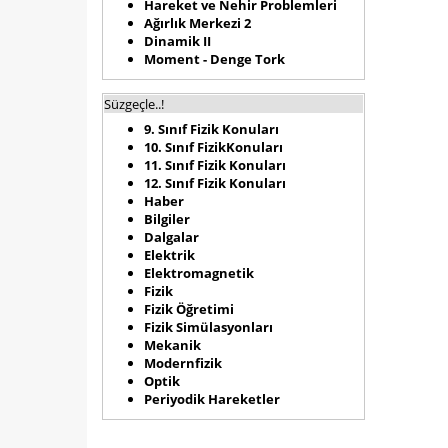
Hareket ve Nehir Problemleri
Ağırlık Merkezi 2
Dinamik II
Moment - Denge Tork
Süzgeçle..!
9. Sınıf Fizik Konuları
10. Sınıf FizikKonuları
11. Sınıf Fizik Konuları
12. Sınıf Fizik Konuları
Haber
Bilgiler
Dalgalar
Elektrik
Elektromagnetik
Fizik
Fizik Öğretimi
Fizik Simülasyonları
Mekanik
Modernfizik
Optik
Periyodik Hareketler