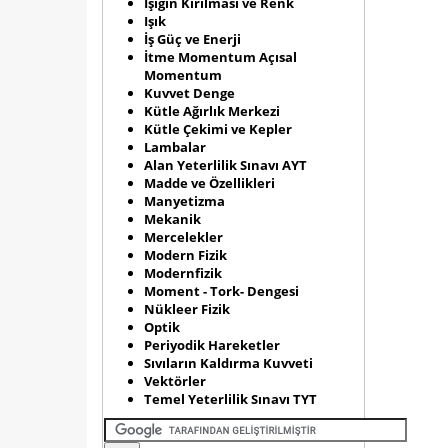
Işığın Kırılması ve Renk
Işık
İş Güç ve Enerji
İtme Momentum Açısal
Momentum
Kuvvet Denge
Kütle Ağırlık Merkezi
Kütle Çekimi ve Kepler
Lambalar
Alan Yeterlilik Sınavı AYT
Madde ve Özellikleri
Manyetizma
Mekanik
Mercelekler
Modern Fizik
Modernfizik
Moment - Tork- Dengesi
Nükleer Fizik
Optik
Periyodik Hareketler
Sıvıların Kaldırma Kuvveti
Vektörler
Temel Yeterlilik Sınavı TYT