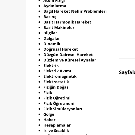
Atom Fiziği
Aydınlatma
Bağıl Hareket Nehir Problemleri
Basınç
Basit Harmonik Hareket
Basit Makineler
Bilgiler
Dalgalar
Dinamik
Doğrusal Hareket
Düzgün Dairesel Hareket
Düzlem ve Küresel Aynalar
Elektrik
Elektrik Akımı
Sayfal
Elektromagnetik
Elektrostatik
Fiziğin Doğası
Fizik
Fizik Öğretimi
Fizik Öğretmeni
Fizik Simülasyonları
Gölge
Haber
Hesaplamalar
Isı ve Sıcaklık