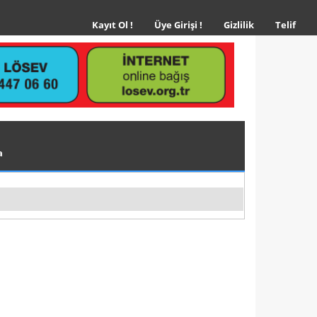
(current)
Kayıt Ol !
Üye Girişi !
Gizlilik
Telif
a