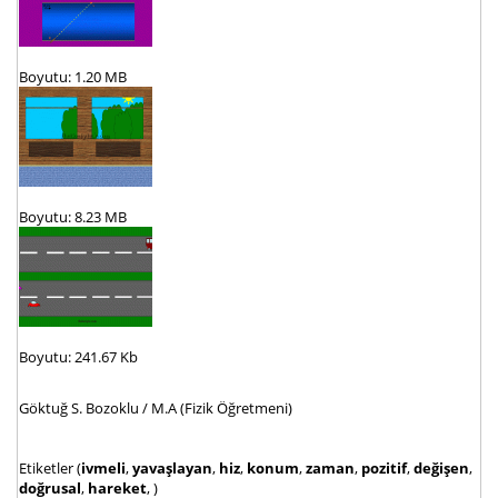
Boyutu: 1.20 MB
Boyutu: 8.23 MB
Boyutu: 241.67 Kb
Göktuğ S. Bozoklu / M.A (Fizik Öğretmeni)
Etiketler (
ivmeli
,
yavaşlayan
,
hiz
,
konum
,
zaman
,
pozitif
,
değişen
,
doğrusal
,
hareket
, )