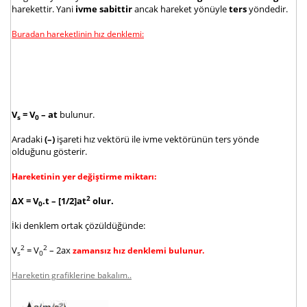
harekettir. Yani
ivme sabittir
ancak hareket yönüyle
ters
yöndedir.
Buradan hareketlinin hız denklemi:
V
= V
– at
bulunur.
s
0
Aradaki
(–)
işareti hız vektörü ile ivme vektörünün ters yönde
olduğunu gösterir.
Hareketinin yer değiştirme miktarı:
2
ΔX = V
.t – [1/2]at
olur.
0
İki denklem ortak çözüldüğünde:
2
2
V
= V
– 2ax
zamansız hız denklemi bulunur.
s
0
Hareketin grafiklerine bakalım..