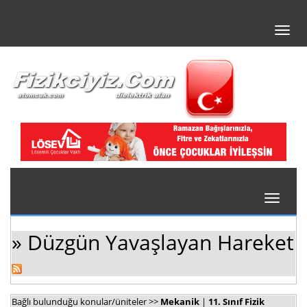
Toggl
navig
Toggle
navigati
» Düzgün Yavaşlayan Hareket
Bağlı bulunduğu konular/üniteler >>
Mekanik
|
11. Sınıf Fizik