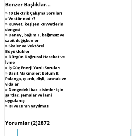
Benzer Başlıklar...
»
10 Elektrik Çalışma Soruları
»
Vektör nedir?
»
Kuvvet, keşişen kuvvetlerin
dengesi
»
Deney , bağımlı , bağımsız ve
sabit değişkenler
»
Skaler ve Vektörel
Büyüklükler
»
Düzgün Doğrusal Hareket ve
İvme
»
İş Güç Enerji Yazılı Soruları
»
Basit Makinaler: Bölüm II;
Palanga, çıkrık, dişli, kasnak ve
vidalar
»
Dengedeki bazı cisimler için
şartlar, şemalar ve lami
uygulanışı
»
Isı ve Isının yayılması
Yorumlar
(2)2872