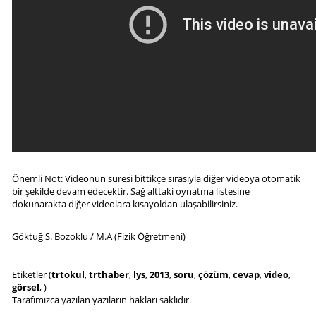
Önemli Not: Videonun süresi bittikçe sırasıyla diğer videoya otomatik
bir şekilde devam edecektir. Sağ alttaki oynatma listesine
dokunarakta diğer videolara kısayoldan ulaşabilirsiniz.
Göktuğ S. Bozoklu / M.A (Fizik Öğretmeni)
Etiketler (
trtokul
,
trthaber
,
lys
,
2013
,
soru
,
çözüm
,
cevap
,
video
,
görsel
, )
Tarafımızca yazılan yazıların hakları saklıdır.