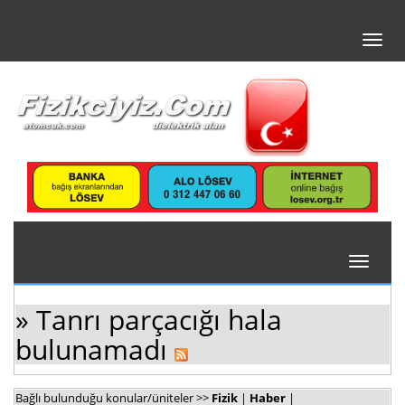
Toggl
navig
Toggle
navigati
» Tanrı parçacığı hala
bulunamadı
Bağlı bulunduğu konular/üniteler >>
Fizik
|
Haber
|