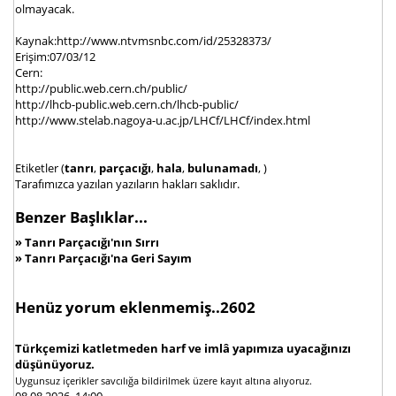
olmayacak.
Kaynak:http://www.ntvmsnbc.com/id/25328373/
Erişim:07/03/12
Cern:
http://public.web.cern.ch/public/
http://lhcb-public.web.cern.ch/lhcb-public/
http://www.stelab.nagoya-u.ac.jp/LHCf/LHCf/index.html
Etiketler (
tanrı
,
parçacığı
,
hala
,
bulunamadı
, )
Tarafımızca yazılan yazıların hakları saklıdır.
Benzer Başlıklar...
»
Tanrı Parçacığı'nın Sırrı
»
Tanrı Parçacığı'na Geri Sayım
Henüz yorum eklenmemiş..2602
Türkçemizi katletmeden harf ve imlâ yapımıza uyacağınızı
düşünüyoruz.
Uygunsuz içerikler savcılığa bildirilmek üzere kayıt altına alıyoruz.
08.08.2026, 14:00