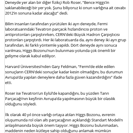
Deneyde yer alan bir diğer fizikçi Rob Roser, “Bence Higgs’in
saklanabileceği bir yer yok. Şunu biliyoruz ki onun varlığına ait cevabı
2012’in sonuna kadar alacağız” dedi.
Bilim insanları tarafından yürütülen iki ayrı deneyde, Fermi
laboratuarındaki Tevatron parçacık hızlandırıcısı proton ve
antiprotonları çarpıştırırken, CERN’deki Büyük Hadron Çarpıştıcısı
protonları çarpıştırdı. Her iki laboratuarda da, aynı deney iki ayrı grup
tarafından, iki farklı yöntemle yapıldı. Dört deneyde aynı sonuca
varılması, Higgs Bozonu’nun bulunması yolunda çok önemli bir
gelişme olarak kabul ediliyor.
Harvard Üniversitesi’nden Gary Feldman, “Fermi’de elde edilen
sonuçların CERN’deki sonuçlar kadar kesin olmadığını, bu durumun
Avrupa’da yapılan deneylere daha fazla güven kazandırdığını” ifade
etti.
Roser ise Tevatron’un Eylül’de kapandığını, bu yüzden Tanrı
Parçacağı’nın keşfinin Avrupa’da yapılmasının büyük bir olasılık
olduğunu söyledi.
İlk olarak 40 yıl önce varlığı ortaya atılan Higgs Bozonu, evrenin
oluşumunda rol olan altı parçacağının açıklandığı Standart Modeli’n
anlaşılmasında büyük önem taşıyor. Higgs Bozonu bulunmadan,
maddenin neden kütleye sahip olduğunu anlamak mümkün