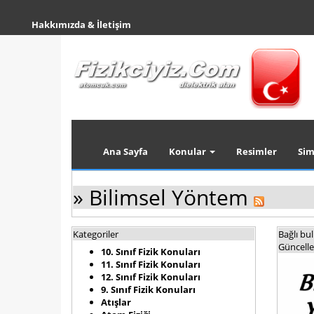
Hakkımızda & İletişim
Ana Sayfa
Konular
Resimler
Sim
» Bilimsel Yöntem
Kategoriler
Bağlı bu
Güncelle
10. Sınıf Fizik Konuları
11. Sınıf Fizik Konuları
12. Sınıf Fizik Konuları
9. Sınıf Fizik Konuları
Atışlar