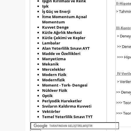
Işığın Kırılması ve Renk
II-Hipot
Işık
İş Güç ve Enerji
> Tahmin
İtme Momentum Açısal
Momentum
Kuvvet Denge
III-Kont
Kütle Ağırlık Merkezi
> Deney:
Kütle Çekimi ve Kepler
Lambalar
>> Deney
Alan Yeterlilik Sınavı AYT
Madde ve Özellikleri
>>> Hipo
Manyetizma
Mekanik
Mercelekler
IV-Veril
Modern Fizik
Modernfizik
> Veriler
Moment - Tork- Dengesi
Nükleer Fizik
>> Deney
Optik
Periyodik Hareketler
>>> Teor
Sıvıların Kaldırma Kuvveti
Vektörler
>>> Teor
Temel Yeterlilik Sınavı TYT