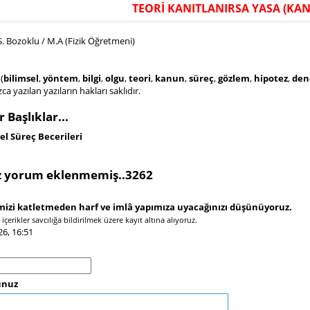
TEORİ KANITLANIRSA YASA (KA
. Bozoklu / M.A (Fizik Öğretmeni)
(
bilimsel
,
yöntem
,
bilgi
,
olgu
,
teori
,
kanun
,
süreç
,
gözlem
,
hipotez
,
den
ca yazılan yazıların hakları saklıdır.
 Başlıklar...
el Süreç Becerileri
 yorum eklenmemiş..3262
izi katletmeden harf ve imlâ yapımıza uyacağınızı düşünüyoruz.
çerikler savcılığa bildirilmek üzere kayıt altına alıyoruz.
26, 16:51
nuz