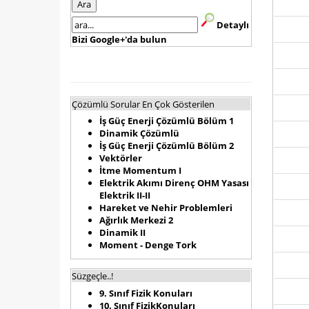
Detaylı
Bizi Google+'da bulun
Çözümlü Sorular En Çok Gösterilen
İş Güç Enerji Çözümlü Bölüm 1
Dinamik Çözümlü
İş Güç Enerji Çözümlü Bölüm 2
Vektörler
İtme Momentum I
Elektrik Akımı Direnç OHM Yasası
Elektrik II-II
Hareket ve Nehir Problemleri
Ağırlık Merkezi 2
Dinamik II
Moment - Denge Tork
Süzgeçle..!
9. Sınıf Fizik Konuları
10. Sınıf FizikKonuları