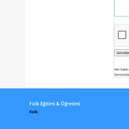
Her hakkı 
Görüntül
Fizik Eğitimi & Öğretimi
Fizik