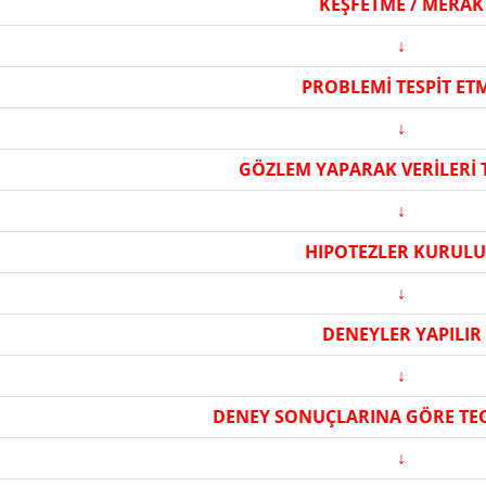
KEŞFETME / MERAK
↓
PROBLEMİ TESPİT ET
↓
GÖZLEM YAPARAK VERİLERİ
↓
HIPOTEZLER KURUL
↓
DENEYLER YAPILIR
↓
DENEY SONUÇLARINA GÖRE TEO
↓