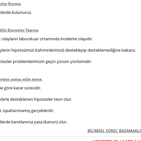
ezler Kurma
lerde bulunuruz.
röllü Deneyler Yapma
 olayların laboratuar ortamında inceleme olayıdır.
lerin hipotezimizi (tahminlerimizi) destekleyip desteklemediğine bakarız.
tezler problemlerimizin geçici çözüm yöntemidir.
erden sonuç elde etme.
ie göre karar sürecidir.
lerle desteklenen hipotezler teori olur.
i, ispatlanmamış gerçeklerdir.
ilerde kanıtlanırsa yasa (kanun) olur.
BİLİMSEL SÜREÇ BASAMAKL