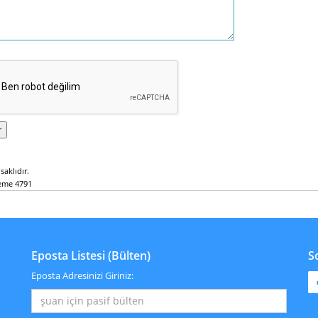
saklıdır.
eme 4791
Eposta Listesi (Bülten)
S
Eposta Adresinizi Giriniz: