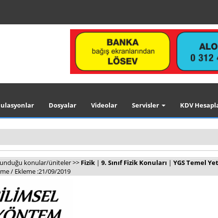
ulasyonlar
Dosyalar
Videolar
Servisler
KDV Hesapl
lunduğu konular/üniteler >>
Fizik
|
9. Sınıf Fizik Konuları
|
YGS Temel Yete
me / Ekleme :21/09/2019