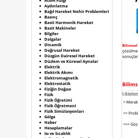
Atom Fiziği
Aydınlatma
Bağıl Hareket Nehir Problemleri
Basınç
Basit Harmonik Hareket
Basit Makineler
Bilgiler
Dalgalar
Dinamik
Bilimse
Doğrusal Hareket
çözülmes
Düzgün Dairesel Hareket
sonuçlan
Düzlem ve Küresel Aynalar
Elektrik
Elektrik Akımı
Elektromagnetik
Elektrostatik
Bilims
Fiziğin Doğası
I-Gözle
Fizik
Fizik Öğretimi
> Merak 
Fizik Öğretmeni
Fizik Simülasyonları
>> Probl
Gölge
Haber
>>> Gözl
Hesaplamalar
Isı ve Sıcaklık