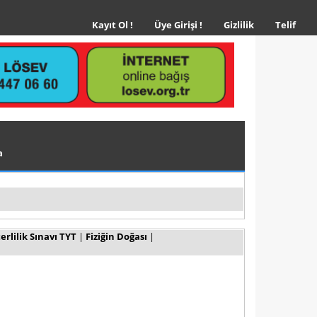
(current)
Kayıt Ol !
Üye Girişi !
Gizlilik
Telif
a
rlilik Sınavı TYT
|
Fiziğin Doğası
|