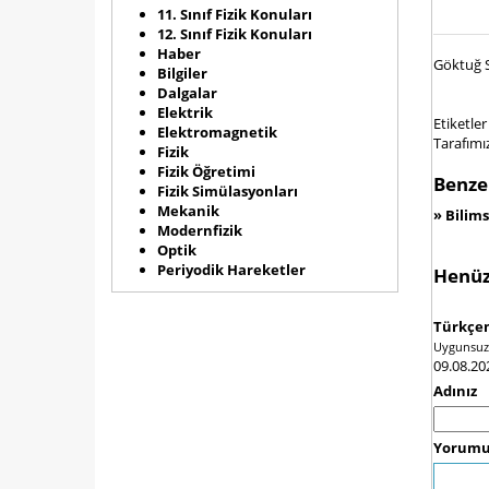
11. Sınıf Fizik Konuları
12. Sınıf Fizik Konuları
Haber
Göktuğ S
Bilgiler
Dalgalar
Elektrik
Etiketler 
Elektromagnetik
Tarafımız
Fizik
Fizik Öğretimi
Benzer
Fizik Simülasyonları
Mekanik
»
Bilims
Modernfizik
Optik
Periyodik Hareketler
Henüz
Türkçem
Uygunsuz i
09.08.20
Adınız
Yorumu