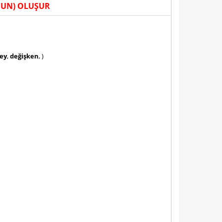
NUN) OLUŞUR
ey
,
değişken
, )