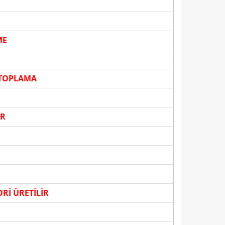
ME
 TOPLAMA
UR
Rİ ÜRETİLİR