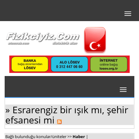
Toggl
navig
Toggle
navigati
» Esrarengiz bir ışık mı, şehir
efsanesi mi
Bağlı bulunduğu konular/üniteler >>
Haber
|