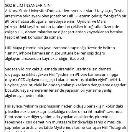
SÖZ BİLİM İNSANLARININ
Arizona State Ünivesitesi’nde akademisyen ve Mars Uzay Uçuş Tesisi
araştırma teknisyeni olan Jonathon Hill, Siliezar’ın çektiği fotoğrafın bir
iPhone hatası olduğuna neredeyse emin. Uydular ve Mars
yüzeyindeki keşif robotları tarafından çekilen fotoğraflar üzerinde
çalışan Hill, donanımlardan ve diğer şartlardan kaynaklanan hataları
tespit etmek konusunda uzman.
Hill, Maya piramidinin (aynı zamanda tapınağı) üzerinde beliren
“ışının”, iPhone kamerasının görüntüde beliren ışığı doğru
algılayamamasından kaynaklandığını ifade etti.
Sadece yıldırım çaktığı esnada piramidin üzerinde ışın demeti
oluştuğuna dikkat çeken Hill, “yıldırımın iPhone kamerasının ışığa
duyarlı CCD algılayıcısını geçici olarak bozmuş olabileceğini” belirtti.
Böylece, görüntüdeki kolonda yeralan piksellerin dengeleme değerleri
bozuldu veya kameranın lensinde yaşanan bir yansıma yanlış
algılamaya neden oldu.
Hill ayrıca, “yıldırım çarpmasının neden olduğu parlaklığın kolondaki
piksellere eklenerek aşırı parlaklığa neden olma ihtimalini” savundu.
Photoshop ve diğer yazılımlarla yapılan analizlerde, piramidin
tepesindeki ışın demetinin muntazam bir dikeyliğe sahip olması da
şüpheleri artırdı. Life’s Little Mysteries sitesine konuşan Hill, “fotoğrafı