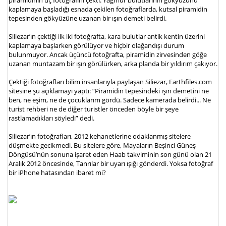
kaplamaya başladığı esnada çekilen fotoğraflarda, kutsal piramidin
tepesinden gökyüzüne uzanan bir ışın demeti belirdi.
Siliezar’ın çektiği ilk iki fotoğrafta, kara bulutlar antik kentin üzerini
kaplamaya başlarken görülüyor ve hiçbir olağandışı durum
bulunmuyor. Ancak üçüncü fotoğrafta, piramidin zirvesinden göğe
uzanan muntazam bir ışın görülürken, arka planda bir yıldırım çakıyor.
Çektiği fotoğrafları bilim insanlarıyla paylaşan Siliezar, Earthfiles.com
sitesine şu açıklamayı yaptı: “Piramidin tepesindeki ışın demetini ne
ben, ne eşim, ne de çocuklarım gördü. Sadece kamerada belirdi... Ne
turist rehberi ne de diğer turistler önceden böyle bir şeye
rastlamadıkları söyledi” dedi.
Siliezar’ın fotoğrafları, 2012 kehanetlerine odaklanmış sitelere
düşmekte gecikmedi. Bu sitelere göre, Mayaların Beşinci Güneş
Döngüsü’nün sonuna işaret eden Haab takviminin son günü olan 21
Aralık 2012 öncesinde, Tanrılar bir uyarı ışığı gönderdi. Yoksa fotoğraf
bir iPhone hatasından ibaret mi?