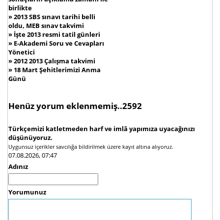
birlikte
»
2013 SBS sınavı tarihi belli
oldu, MEB sınav takvimi
»
İşte 2013 resmi tatil günleri
»
E-Akademi Soru ve Cevapları
Yönetici
»
2012 2013 Çalışma takvimi
»
18 Mart Şehitlerimizi Anma
Günü
Henüz yorum eklenmemiş..2592
Türkçemizi katletmeden harf ve imlâ yapımıza uyacağınızı
düşünüyoruz.
Uygunsuz içerikler savcılığa bildirilmek üzere kayıt altına alıyoruz.
07.08.2026, 07:47
Adınız
Yorumunuz