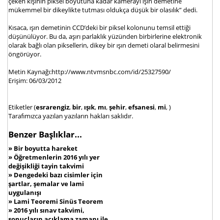
çeken kişinin piksel boyutuna kadar kamerayı ışın demetine
mükemmel bir dikeylikte tutması oldukça düşük bir olasılık” dedi.
Kısaca, ışın demetinin CCD’deki bir piksel kolonunu temsil ettiği
düşünülüyor. Bu da, aşırı parlaklık yüzünden birbirlerine elektronik
olarak bağlı olan piksellerin, dikey bir ışın demeti olaral belirmesini
öngörüyor.
Metin Kaynağı:http://www.ntvmsnbc.com/id/25327590/
Erişim: 06/03/2012
Etiketler (
esrarengiz
,
bir
,
ışık
,
mı
,
şehir
,
efsanesi
,
mi
, )
Tarafımızca yazılan yazıların hakları saklıdır.
Benzer Başlıklar...
»
Bir boyutta hareket
»
Öğretmenlerin 2016 yılı yer
değişikliği tayin takvimi
»
Dengedeki bazı cisimler için
şartlar, şemalar ve lami
uygulanışı
»
Lami Teoremi Sinüs Teorem
»
2016 yılı sınav takvimi,
sonuçların açıklama zamanı ile