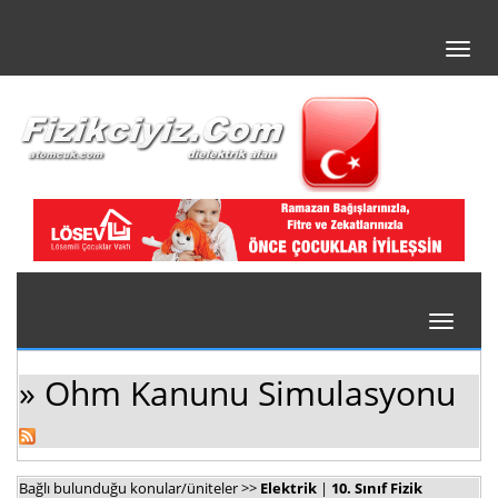
Toggl
navig
Toggle
navigati
» Ohm Kanunu Simulasyonu
Bağlı bulunduğu konular/üniteler >>
Elektrik
|
10. Sınıf Fizik