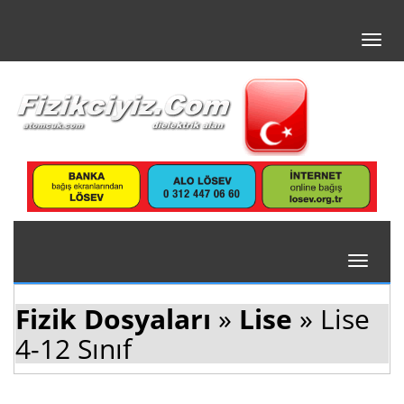
Toggl
navig
Toggle
navigati
Fizik Dosyaları
»
Lise
» Lise
4-12 Sınıf