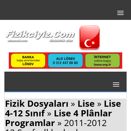
Toggl
navig
Toggle
navigati
Fizik Dosyaları
»
Lise
»
Lise
4-12 Sınıf
»
Lise 4 Plânlar
Programlar
» 2011-2012