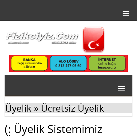
Toggl
navig
Toggle
navigati
Üyelik » Ücretsiz Üyelik
(: Üyelik Sistemimiz