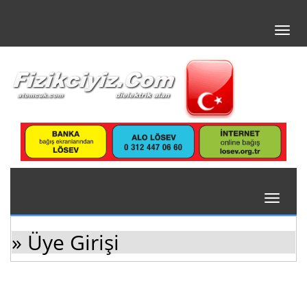
Toggl
navig
Toggle
navigati
» Üye Girişi