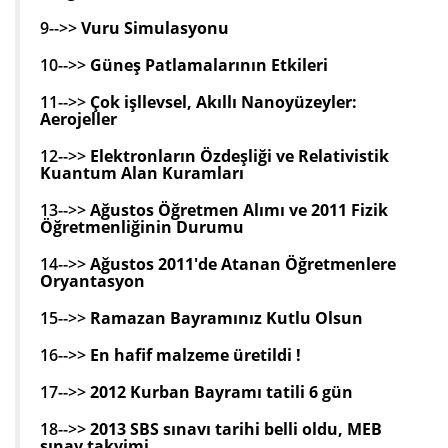
9-->>
Vuru Simulasyonu
10-->>
Güneş Patlamalarının Etkileri
11-->>
Çok işllevsel, Akıllı Nanoyüzeyler:
Aerojeller
12-->>
Elektronların Özdeşliği ve Relativistik
Kuantum Alan Kuramları
13-->>
Ağustos Öğretmen Alımı ve 2011 Fizik
Öğretmenliğinin Durumu
14-->>
Ağustos 2011'de Atanan Öğretmenlere
Oryantasyon
15-->>
Ramazan Bayramınız Kutlu Olsun
16-->>
En hafif malzeme üretildi !
17-->>
2012 Kurban Bayramı tatili 6 gün
18-->>
2013 SBS sınavı tarihi belli oldu, MEB
sınav takvimi