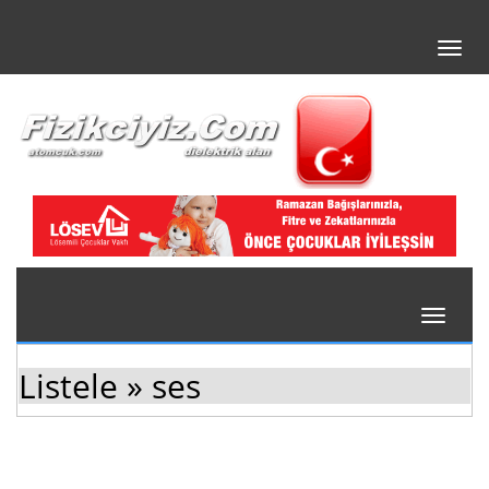
Toggl
navig
Toggle
navigati
Listele » ses